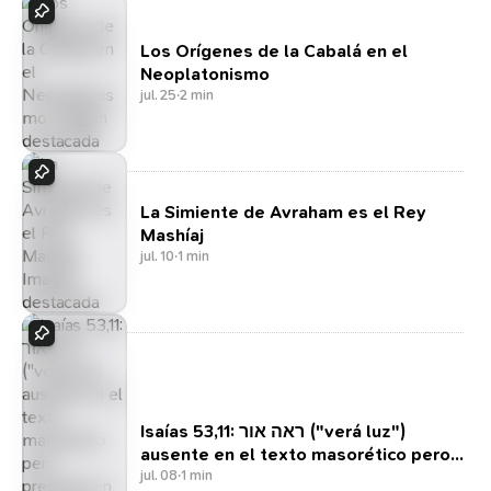
Los Orígenes de la Cabalá en el
Neoplatonismo
jul. 25
·
2 min
La Simiente de Avraham es el Rey
Mashíaj
jul. 10
·
1 min
Isaías 53,11: ראה אור ("verá luz")
ausente en el texto masorético pero
presente en textos de Qumrán y la
jul. 08
·
1 min