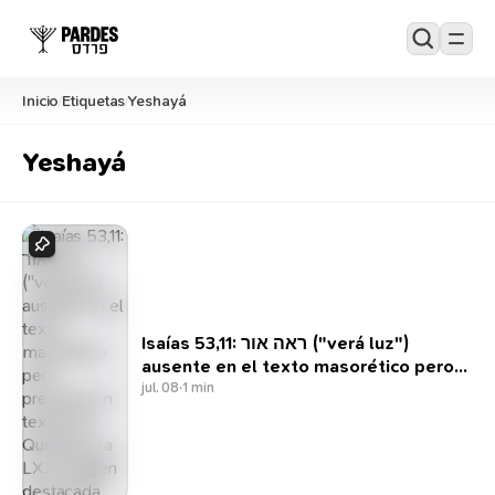
Inicio
Etiquetas
Yeshayá
/
/
Yeshayá
Isaías 53,11: ראה אור ("verá luz")
ausente en el texto masorético pero
presente en textos de Qumrán y la
jul. 08
·
1 min
LXX