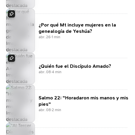
¿Por qué Mt incluye mujeres en la
genealogía de Yeshúa?
abr. 26
·
1 min
¿Quién fue el Discípulo Amado?
abr. 08
·
4 min
Salmo 22: "Horadaron mis manos y mis
pies"
abr. 08
·
2 min