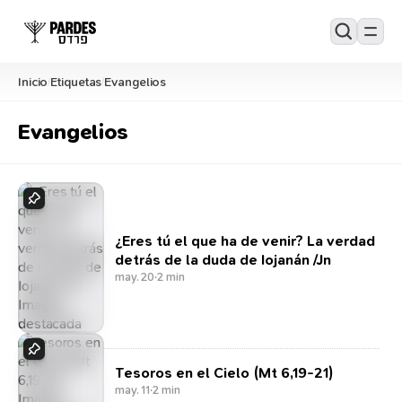
Inicio
Etiquetas
Evangelios
/
/
Evangelios
¿Eres tú el que ha de venir? La verdad
detrás de la duda de Iojanán /Jn
may. 20
·
2 min
Tesoros en el Cielo (Mt 6,19-21)
may. 11
·
2 min