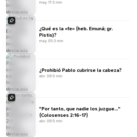
may. 17
·
3 min
¿Qué es la «fe» (heb. Emuná; gr.
Pistis)?
may. 05
·
3 min
¿Prohibió Pablo cubrirse la cabeza?
abr. 08
·
5 min
"Por tanto, que nadie los juzgue..."
(Colosenses 2:16-17)
abr. 08
·
5 min