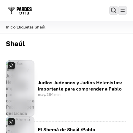
Inicio
Etiquetas
Shaúl
/
/
Shaúl
Judíos Judeanos y Judíos Helenistas:
importante para comprender a Pablo
may. 28
·
1 min
El Shemá de Shaúl /Pablo